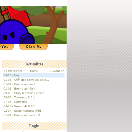
-You
Clan M.
Actualités
<< Précédent
Home
Suivant >>
04-28 - Hey
01-06 - Arrêt des serveurs de je...
01-01 - Bonne année !
01-01 - Bonne année !
09-08 - Story teeworlds online
08-05 - Teewords 0.6.1
07-06 - Correctifs
04-11 - Teeworlds 0.6.0
02-04 - Skins Harricote [FR]
01-01 - Bonne année 2011 !
Login