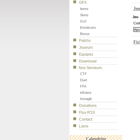
GFX
Jeu
Items
Skins
Jeu
GUI
Cod
Emoticons
Bonus
Patchs
Fic
Joueurs
Equipes
Download
Nos Serveurs
CTF
Duel
FFA
infclass
Instagib
Donations
Flux RSS
Contact
Liens
Calendrier