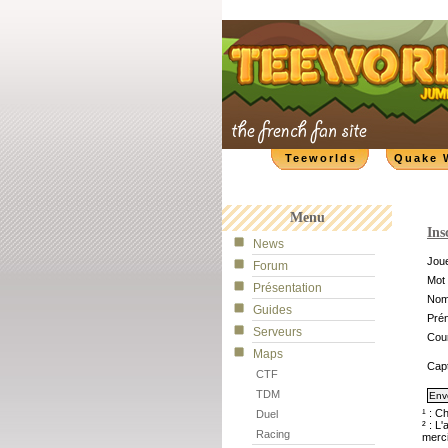
Teeworlds
Quake 
Menu
Ins
News
Joue
Forum
Mot 
Présentation
No
Guides
Pré
Serveurs
Cour
Maps
Cap
CTF
TDM
¹ : C
Duel
² : L
Racing
merci