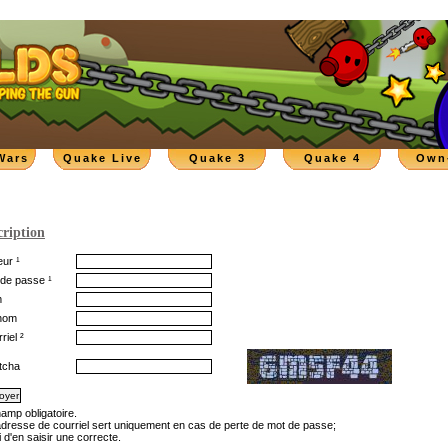
Wars
Quake Live
Quake 3
Quake 4
Own
cription
ur ¹
de passe ¹
m
nom
riel ²
tcha
hamp obligatoire.
'adresse de courriel sert uniquement en cas de perte de mot de passe;
 d'en saisir une correcte.