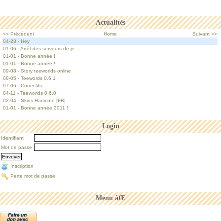
Actualités
<< Précédent
Home
Suivant >>
04-28 - Hey
01-06 - Arrêt des serveurs de je...
01-01 - Bonne année !
01-01 - Bonne année !
09-08 - Story teeworlds online
08-05 - Teewords 0.6.1
07-06 - Correctifs
04-11 - Teeworlds 0.6.0
02-04 - Skins Harricote [FR]
01-01 - Bonne année 2011 !
Login
Identifiant
Mot de passe
Inscription
Perte mot de passe
Menu âŒ