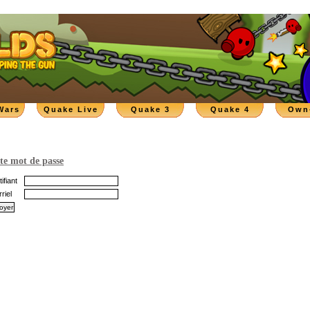
Wars
Quake Live
Quake 3
Quake 4
Own
te mot de passe
ifiant
riel