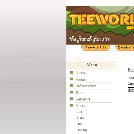
Teeworlds
Quake 
Menu
Per
News
Ident
Forum
Cour
Présentation
Guides
Serveurs
Maps
CTF
TDM
Duel
Racing