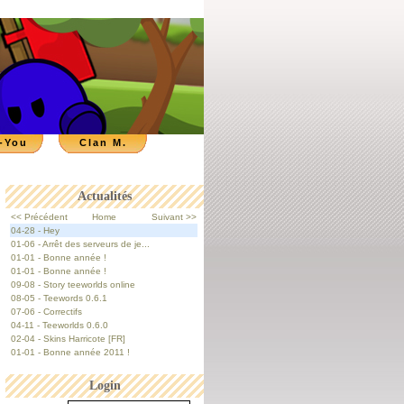
-You
Clan M.
Actualités
<< Précédent
Home
Suivant >>
04-28 - Hey
01-06 - Arrêt des serveurs de je...
01-01 - Bonne année !
01-01 - Bonne année !
09-08 - Story teeworlds online
08-05 - Teewords 0.6.1
07-06 - Correctifs
04-11 - Teeworlds 0.6.0
02-04 - Skins Harricote [FR]
01-01 - Bonne année 2011 !
Login