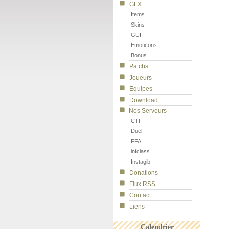
GFX
Items
Skins
GUI
Emoticons
Bonus
Patchs
Joueurs
Equipes
Download
Nos Serveurs
CTF
Duel
FFA
infclass
Instagib
Donations
Flux RSS
Contact
Liens
Calendrier