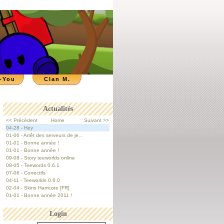
-You
Clan M.
Actualités
<< Précédent
Home
Suivant >>
04-28 - Hey
01-06 - Arrêt des serveurs de je...
01-01 - Bonne année !
01-01 - Bonne année !
09-08 - Story teeworlds online
08-05 - Teewords 0.6.1
07-06 - Correctifs
04-11 - Teeworlds 0.6.0
02-04 - Skins Harricote [FR]
01-01 - Bonne année 2011 !
Login