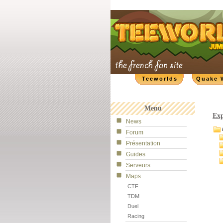
Teeworlds
Quake 
Menu
Exp
News
Forum
Présentation
Guides
Serveurs
Maps
CTF
TDM
Duel
Racing