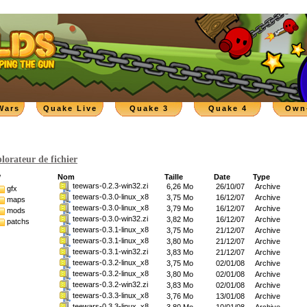
Wars
Quake Live
Quake 3
Quake 4
Own
lorateur de fichier
Nom
Taille
Date
Type
/
teewars-0.2.3-win32.zi
6,26 Mo
26/10/07
Archive
gfx
teewars-0.3.0-linux_x8
3,75 Mo
16/12/07
Archive
maps
teewars-0.3.0-linux_x8
3,79 Mo
16/12/07
Archive
mods
teewars-0.3.0-win32.zi
3,82 Mo
16/12/07
Archive
patchs
teewars-0.3.1-linux_x8
3,75 Mo
21/12/07
Archive
teewars-0.3.1-linux_x8
3,80 Mo
21/12/07
Archive
teewars-0.3.1-win32.zi
3,83 Mo
21/12/07
Archive
teewars-0.3.2-linux_x8
3,75 Mo
02/01/08
Archive
teewars-0.3.2-linux_x8
3,80 Mo
02/01/08
Archive
teewars-0.3.2-win32.zi
3,83 Mo
02/01/08
Archive
teewars-0.3.3-linux_x8
3,76 Mo
13/01/08
Archive
teewars-0.3.3-linux_x8