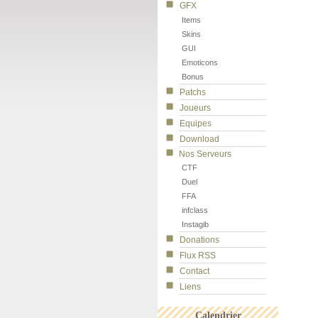
GFX
Items
Skins
GUI
Emoticons
Bonus
Patchs
Joueurs
Equipes
Download
Nos Serveurs
CTF
Duel
FFA
infclass
Instagib
Donations
Flux RSS
Contact
Liens
Calendrier