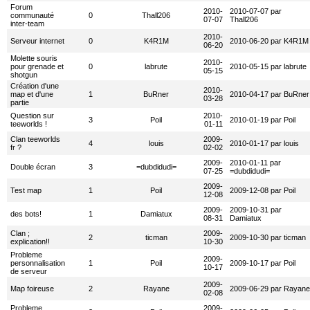
Forum
2010-
2010-07-07 par
communauté
0
Thall206
07-07
Thall206
inter-team
2010-
Serveur internet
0
K4R1M
2010-06-20 par K4R1M
06-20
Molette souris
2010-
pour grenade et
0
labrute
2010-05-15 par labrute
05-15
shotgun
Création d'une
2010-
map et d'une
1
BuRner
2010-04-17 par BuRner
03-28
partie
Question sur
2010-
3
Poil
2010-01-19 par Poil
teeworlds !
01-11
Clan teeworlds
2009-
4
louis
2010-01-17 par louis
fr ?
02-02
2009-
2010-01-11 par
Double écran
3
=dubdidudi=
07-25
=dubdidudi=
2009-
Test map
1
Poil
2009-12-08 par Poil
12-08
2009-
2009-10-31 par
des bots!
1
Damiatux
08-31
Damiatux
Clan ;
2009-
2
ticman
2009-10-30 par ticman
explication!!
10-30
Probleme
2009-
personnalisation
1
Poil
2009-10-17 par Poil
10-17
de serveur
2009-
Map foireuse
2
Rayane
2009-06-29 par Rayane
02-08
Probleme
2009-