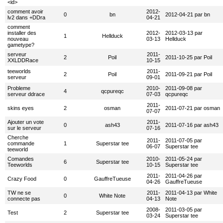
<id>
comment avoir
2012-
0
bn
2012-04-21 par bn
lv2 dans +DDra
04-21
comment
installer des
2012-
2012-03-13 par
1
Hellduck
nouveau
03-13
Hellduck
gametype?
serveur
2011-
2
Poil
2011-10-25 par Poil
XXLDDRace
10-15
teeworlds
2011-
2
Poil
2011-09-21 par Poil
serveur
09-01
Probleme
2010-
2011-09-08 par
4
qcpureqc
serveur ddrace
07-03
qcpureqc
2011-
skins eyes
2
osman
2011-07-21 par osman
07-07
Ajouter un vote
2011-
0
ash43
2011-07-16 par ash43
sur le serveur
07-16
Cherche
2011-
2011-07-05 par
commande
1
Superstar tee
06-07
Superstar tee
teeworld
Comandes
2010-
2011-05-24 par
6
Superstar tee
Teeworlds
10-15
Superstar tee
2011-
2011-04-26 par
Crazy Food
0
GauffreTueuse
04-26
GauffreTueuse
TW ne se
2011-
2011-04-13 par White
0
White Note
connecte pas
04-13
Note
2008-
2011-03-05 par
Test
2
Superstar tee
03-24
Superstar tee