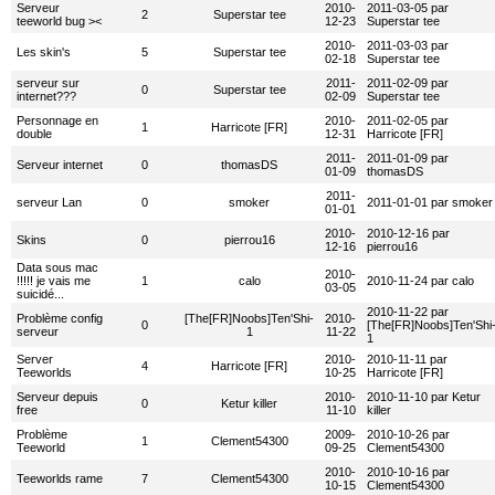
Serveur
2010-
2011-03-05 par
2
Superstar tee
teeworld bug ><
12-23
Superstar tee
2010-
2011-03-03 par
Les skin's
5
Superstar tee
02-18
Superstar tee
serveur sur
2011-
2011-02-09 par
0
Superstar tee
internet???
02-09
Superstar tee
Personnage en
2010-
2011-02-05 par
1
Harricote [FR]
double
12-31
Harricote [FR]
2011-
2011-01-09 par
Serveur internet
0
thomasDS
01-09
thomasDS
2011-
serveur Lan
0
smoker
2011-01-01 par smoker
01-01
2010-
2010-12-16 par
Skins
0
pierrou16
12-16
pierrou16
Data sous mac
2010-
!!!!! je vais me
1
calo
2010-11-24 par calo
03-05
suicidé...
2010-11-22 par
Problème config
[The[FR]Noobs]Ten'Shi-
2010-
0
[The[FR]Noobs]Ten'Shi
serveur
1
11-22
1
Server
2010-
2010-11-11 par
4
Harricote [FR]
Teeworlds
10-25
Harricote [FR]
Serveur depuis
2010-
2010-11-10 par Ketur
0
Ketur killer
free
11-10
killer
Problème
2009-
2010-10-26 par
1
Clement54300
Teeworld
09-25
Clement54300
2010-
2010-10-16 par
Teeworlds rame
7
Clement54300
10-15
Clement54300