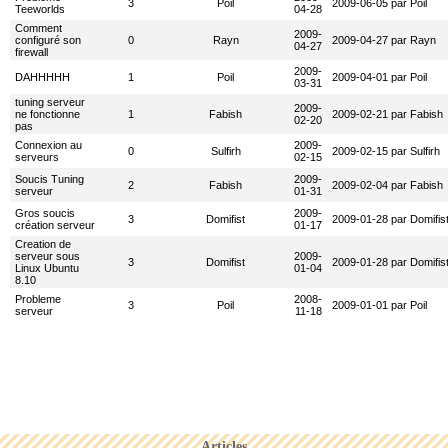
3
Poil
2009-06-05 par Poil
Teeworlds
04-28
Comment
2009-
configuré son
0
Rayn
2009-04-27 par Rayn
04-27
firewall
2009-
DAHHHHH
1
Poil
2009-04-01 par Poil
03-31
tuning serveur
2009-
ne fonctionne
1
Fabish
2009-02-21 par Fabish
02-20
pas
Connexion au
2009-
0
Sulfirh
2009-02-15 par Sulfirh
serveurs
02-15
Soucis Tuning
2009-
2
Fabish
2009-02-04 par Fabish
serveur
01-31
Gros soucis
2009-
3
Domifist
2009-01-28 par Domifis
création serveur
01-17
Creation de
serveur sous
2009-
3
Domifist
2009-01-28 par Domifis
Linux Ubuntu
01-04
8.10
Probleme
2008-
3
Poil
2009-01-01 par Poil
serveur
11-18
Articles