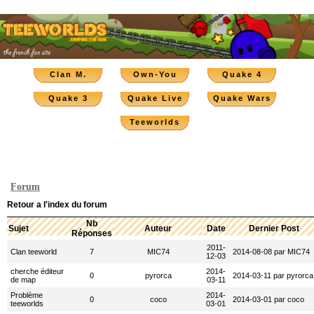
Clan M.
Own-You
Quake 4
Quake 3
Quake Live
Quake Wars
Teeworlds
Forum
Retour a l'index du forum
Nb
Sujet
Auteur
Date
Dernier Post
Réponses
2011-
Clan teeworld
7
MIC74
2014-08-08 par MIC74
12-03
cherche éditeur
2014-
0
pyrorca
2014-03-11 par pyrorca
de map
03-11
Problème
2014-
0
coco
2014-03-01 par coco
teeworlds
03-01