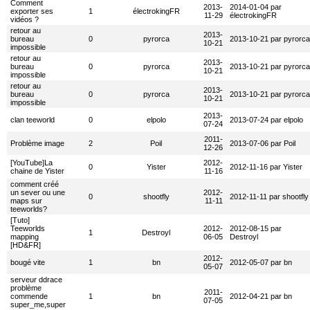
Comment
2013-
2014-01-04 par
exporter ses
1
électrokingFR
11-29
électrokingFR
vidéos ?
retour au
2013-
bureau
0
pyrorca
2013-10-21 par pyrorca
10-21
impossible
retour au
2013-
bureau
0
pyrorca
2013-10-21 par pyrorca
10-21
impossible
retour au
2013-
bureau
0
pyrorca
2013-10-21 par pyrorca
10-21
impossible
2013-
clan teeworld
0
elpolo
2013-07-24 par elpolo
07-24
2011-
Problème image
2
Poil
2013-07-06 par Poil
12-26
[YouTube]La
2012-
0
Yister
2012-11-16 par Yister
chaine de Yister
11-16
comment créé
un sever ou une
2012-
0
shootfly
2012-11-11 par shootfly
maps sur
11-11
teeworlds?
[Tuto]
Teeworlds
2012-
2012-08-15 par
1
Destroyl
mapping
06-05
Destroyl
[HD&FR]
2012-
bougé vite
1
bn
2012-05-07 par bn
05-07
serveur ddrace
problème
2011-
commende
1
bn
2012-04-21 par bn
07-05
super_me,super