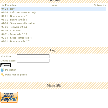
<< Précédent
Home
Suivant >>
04-28 - Hey
01-06 - Arrêt des serveurs de je...
01-01 - Bonne année !
01-01 - Bonne année !
09-08 - Story teeworlds online
08-05 - Teewords 0.6.1
07-06 - Correctifs
04-11 - Teeworlds 0.6.0
02-04 - Skins Harricote [FR]
01-01 - Bonne année 2011 !
Login
Identifiant
Mot de passe
Inscription
Perte mot de passe
Menu âŒ