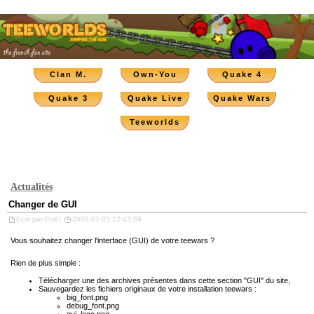
Clan M.
Own-You
Quake 4
Quake 3
Quake Live
Quake Wars
Teeworlds
Actualités
Changer de GUI
Ecrit par Poil |
2008-01-05 12:43:59
Vous souhaitez changer l'interface (GUI) de votre teewars ?
Rien de plus simple :
Télécharger une des archives présentes dans cette section "GUI" du site,
Sauvegardez les fichiers originaux de votre installation teewars :
big_font.png
debug_font.png