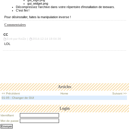
gui_logo.png
gui_widget.png
Décompressez l'archive dans votre répertoire d'installation de teewars.
C'est fini !
Pour désinstaller, faites la manipulation inverse !
Commentaires
CC
Ecrit par KeiZe |
2014-12-14 18:04:36
LOL
Articles
<< Précédent
Home
Suivant >>
01-05 - Changer de GUI
Login
Identifiant
Mot de passe