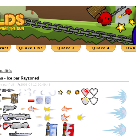
Wars
Quake Live
Quake 3
Quake 4
Own
ualités
ms - Ice par Rayzoned
it par Poil |
2008-04-12 20:49:48