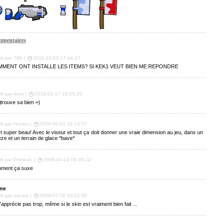
mentaires
rit par 789 |
2011-12-03 17:44:17
MENT ONT INSTALLE LES ITEMS? SI KEK1 VEUT BIEN ME REPONDRE
it par louis |
2010-01-17 18:50:25
jtrouve sa bien =)
rit par Hunter |
2009-09-03 16:13:57
t super beau! Avec le viseur et tout ça doit donner une vraie dimension au jeu, dans un
ze et un terrain de glace *bave*
rit par PrimeviL |
2008-04-14 09:38:22
ment ça suxe
ne
rit par suLine |
2008-02-28 10:22:50
'apprécie pas trop, même si le skin est vraiment bien fait ...