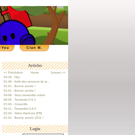
-You
Clan M.
Articles
<< Précédent
Home
Suivant >>
04-28 - Hey
01-06 - Arrêt des serveurs de je...
01-01 - Bonne année !
01-01 - Bonne année !
09-08 - Story teeworlds online
08-05 - Teewords 0.6.1
07-06 - Correctifs
04-11 - Teeworlds 0.6.0
02-04 - Skins Harricote [FR]
01-01 - Bonne année 2011 !
Login