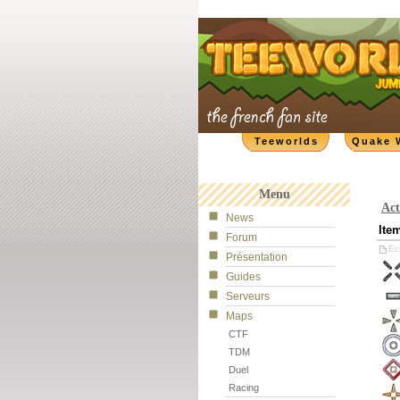
Teeworlds
Quake 
Menu
Act
News
Ite
Forum
Ecr
Présentation
Guides
Serveurs
Maps
CTF
TDM
Duel
Racing