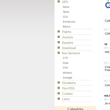
GFX
Items
Skins
GUI
Com
Emoticons
Bonus
Ec
Patchs
COM
Joueurs
Equipes
=p
Ecr
Download
moi 
Nos Serveurs
CTF
Duel
Ec
C'es
FFA
Free
infclass
Instagib
Ec
Donations
Com
Flux RSS
Contact
suLi
Liens
Ec
Je n
Calendrier