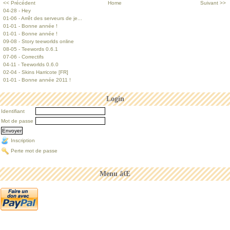
<< Précédent
Home
Suivant >>
04-28 - Hey
01-06 - Arrêt des serveurs de je...
01-01 - Bonne année !
01-01 - Bonne année !
09-08 - Story teeworlds online
08-05 - Teewords 0.6.1
07-06 - Correctifs
04-11 - Teeworlds 0.6.0
02-04 - Skins Harricote [FR]
01-01 - Bonne année 2011 !
Login
Identifiant
Mot de passe
Inscription
Perte mot de passe
Menu âŒ