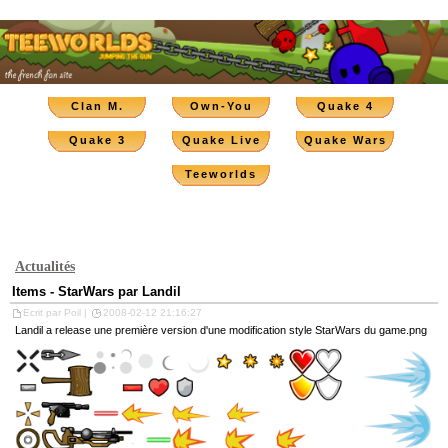
Clan M.
Own-You
Quake 4
Quake 3
Quake Live
Quake Wars
Teeworlds
Actualités
Items - StarWars par Landil
Ecrit par Poil |
2008-02-12 21:16:27
Landil a release une première version d'une modification style StarWars du game.png