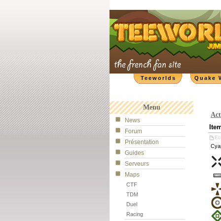
Teeworlds
Quake 
Menu
Act
News
Ite
Forum
Ecr
Présentation
Cyan
Guides
Serveurs
Maps
CTF
TDM
Duel
Racing