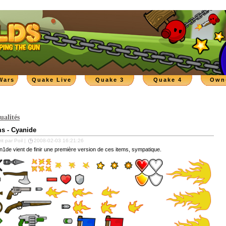
Wars
Quake Live
Quake 3
Quake 4
Own
ualités
ms - Cyanide
it par Poil |
2008-02-03 16:21:26
1de vient de finir une première version de ces items, sympatique.