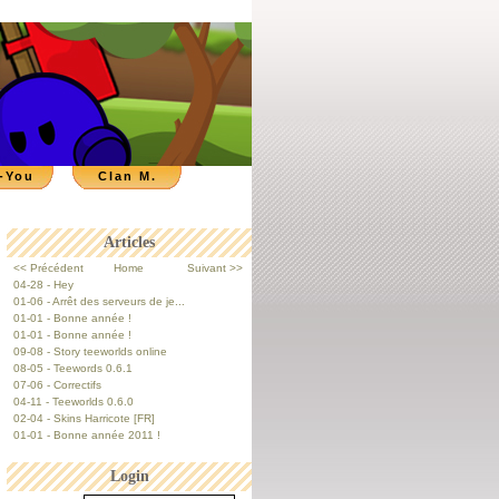
-You
Clan M.
Articles
<< Précédent
Home
Suivant >>
04-28 - Hey
01-06 - Arrêt des serveurs de je...
01-01 - Bonne année !
01-01 - Bonne année !
09-08 - Story teeworlds online
08-05 - Teewords 0.6.1
07-06 - Correctifs
04-11 - Teeworlds 0.6.0
02-04 - Skins Harricote [FR]
01-01 - Bonne année 2011 !
Login