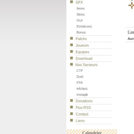
GFX
Items
Skins
GUI
Emoticons
Com
Bonus
Patchs
Auc
Joueurs
Equipes
Download
Nos Serveurs
CTF
Duel
FFA
infclass
Instagib
Donations
Flux RSS
Contact
Liens
Calendrier