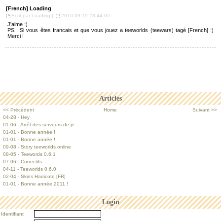
[French] Loading
Ecrit par Loading |
2010-09-19 23:44:05
J'aime :)
PS : Si vous êtes francais et que vous jouez a teeworlds (teewars) tagé [French] :)
Merci !
Articles
<< Précédent
Home
Suivant >>
04-28 - Hey
01-06 - Arrêt des serveurs de je...
01-01 - Bonne année !
01-01 - Bonne année !
09-08 - Story teeworlds online
08-05 - Teewords 0.6.1
07-06 - Correctifs
04-11 - Teeworlds 0.6.0
02-04 - Skins Harricote [FR]
01-01 - Bonne année 2011 !
Login
Identifiant