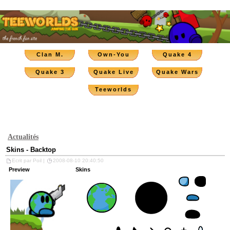
Clan M.
Own-You
Quake 4
Quake 3
Quake Live
Quake Wars
Teeworlds
Actualités
Skins - Backtop
Ecrit par Poil |
2008-08-10 20:40:50
Preview
Skins