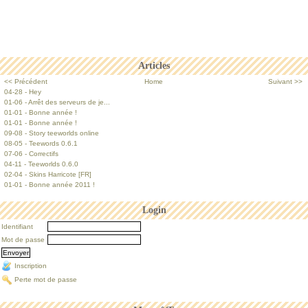
Articles
<< Précédent
Home
Suivant >>
04-28 - Hey
01-06 - Arrêt des serveurs de je...
01-01 - Bonne année !
01-01 - Bonne année !
09-08 - Story teeworlds online
08-05 - Teewords 0.6.1
07-06 - Correctifs
04-11 - Teeworlds 0.6.0
02-04 - Skins Harricote [FR]
01-01 - Bonne année 2011 !
Login
Identifiant
Mot de passe
Inscription
Perte mot de passe