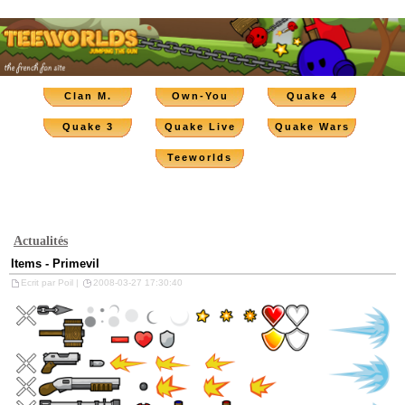
Clan M.
Own-You
Quake 4
Quake 3
Quake Live
Quake Wars
Teeworlds
Actualités
Items - Primevil
Ecrit par Poil |
2008-03-27 17:30:40