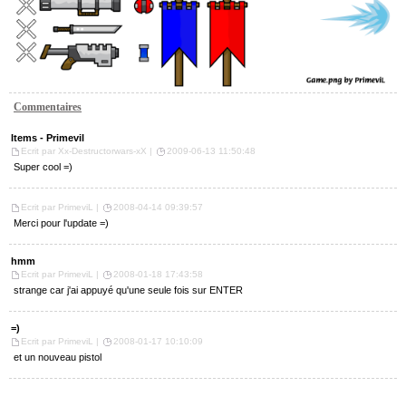
Commentaires
Items - Primevil
Ecrit par Xx-Destructorwars-xX |
2009-06-13 11:50:48
Super cool =)
Ecrit par PrimeviL |
2008-04-14 09:39:57
Merci pour l'update =)
hmm
Ecrit par PrimeviL |
2008-01-18 17:43:58
strange car j'ai appuyé qu'une seule fois sur ENTER
=)
Ecrit par PrimeviL |
2008-01-17 10:10:09
et un nouveau pistol