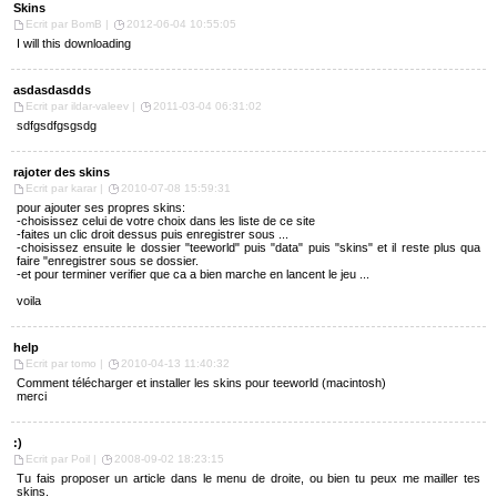
Skins
Ecrit par BomB |
2012-06-04 10:55:05
I will this downloading
asdasdasdds
Ecrit par ildar-valeev |
2011-03-04 06:31:02
sdfgsdfgsgsdg
rajoter des skins
Ecrit par karar |
2010-07-08 15:59:31
pour ajouter ses propres skins:
-choisissez celui de votre choix dans les liste de ce site
-faites un clic droit dessus puis enregistrer sous ...
-choisissez ensuite le dossier "teeworld" puis "data" puis "skins" et il reste plus qua
faire "enregistrer sous se dossier.
-et pour terminer verifier que ca a bien marche en lancent le jeu ...
voila
help
Ecrit par tomo |
2010-04-13 11:40:32
Comment télécharger et installer les skins pour teeworld (macintosh)
merci
:)
Ecrit par Poil |
2008-09-02 18:23:15
Tu fais proposer un article dans le menu de droite, ou bien tu peux me mailler tes
skins.