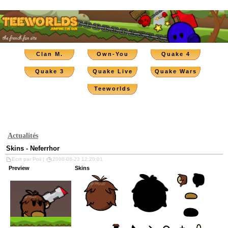
Clan M.
Own-You
Quake 4
Quake 3
Quake Live
Quake Wars
Teeworlds
Actualités
Skins - Neferrhor
Ecrit par Poil |
2008-08-23 12:20:01
Preview
Skins