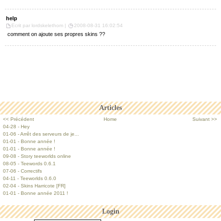
help
Ecrit par lordskelethom |
2008-08-31 16:02:54
comment on ajoute ses propres skins ??
Articles
<< Précédent
Home
Suivant >>
04-28 - Hey
01-06 - Arrêt des serveurs de je...
01-01 - Bonne année !
01-01 - Bonne année !
09-08 - Story teeworlds online
08-05 - Teewords 0.6.1
07-06 - Correctifs
04-11 - Teeworlds 0.6.0
02-04 - Skins Harricote [FR]
01-01 - Bonne année 2011 !
Login