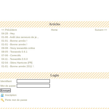
Articles
<< Précédent
Home
Suivant >>
04-28 - Hey
01-06 - Arrêt des serveurs de je...
01-01 - Bonne année !
01-01 - Bonne année !
09-08 - Story teeworlds online
08-05 - Teewords 0.6.1
07-06 - Correctifs
04-11 - Teeworlds 0.6.0
02-04 - Skins Harricote [FR]
01-01 - Bonne année 2011 !
Login
Identifiant
Mot de passe
Inscription
Perte mot de passe