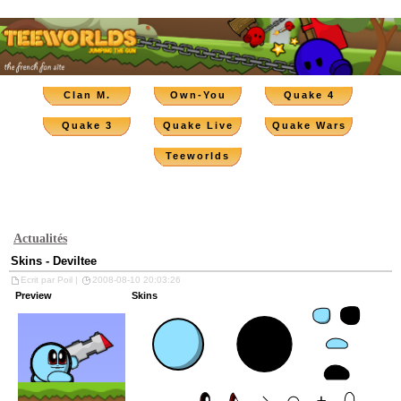
Clan M.
Own-You
Quake 4
Quake 3
Quake Live
Quake Wars
Teeworlds
Actualités
Skins - Deviltee
Ecrit par Poil |
2008-08-10 20:03:26
Preview
Skins