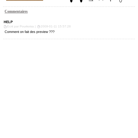
Commentaires
HELP
Ecrit par Pourkoisa |
2009-01-11 15:57:26
Comment on fait des preview ???