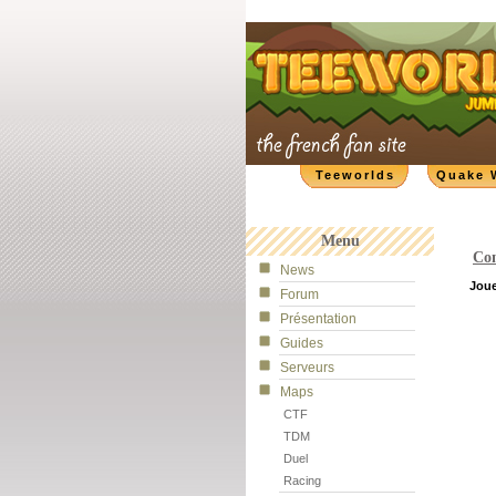
Teeworlds
Quake 
Menu
Con
News
Jou
Forum
Présentation
Guides
Serveurs
Maps
CTF
TDM
Duel
Racing