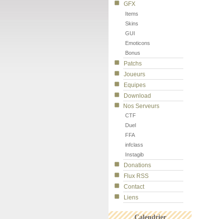
GFX
Items
Skins
GUI
Emoticons
Bonus
Patchs
Joueurs
Equipes
Download
Nos Serveurs
CTF
Duel
FFA
infclass
Instagib
Donations
Flux RSS
Contact
Liens
Calendrier