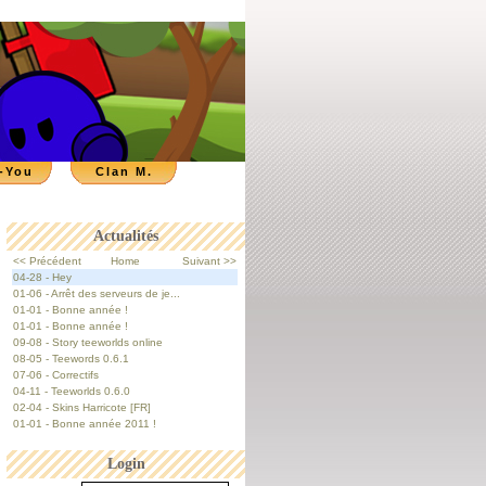
-You
Clan M.
Actualités
<< Précédent
Home
Suivant >>
04-28 - Hey
01-06 - Arrêt des serveurs de je...
01-01 - Bonne année !
01-01 - Bonne année !
09-08 - Story teeworlds online
08-05 - Teewords 0.6.1
07-06 - Correctifs
04-11 - Teeworlds 0.6.0
02-04 - Skins Harricote [FR]
01-01 - Bonne année 2011 !
Login