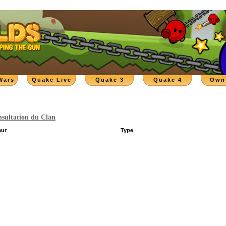
Wars
Quake Live
Quake 3
Quake 4
Own
sultation du Clan
eur
Type