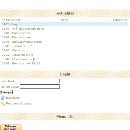
Actualités
<< Précédent
Home
Suivant >>
04-28 - Hey
01-06 - Arrêt des serveurs de je...
01-01 - Bonne année !
01-01 - Bonne année !
09-08 - Story teeworlds online
08-05 - Teewords 0.6.1
07-06 - Correctifs
04-11 - Teeworlds 0.6.0
02-04 - Skins Harricote [FR]
01-01 - Bonne année 2011 !
Login
Identifiant
Mot de passe
Inscription
Perte mot de passe
Menu âŒ