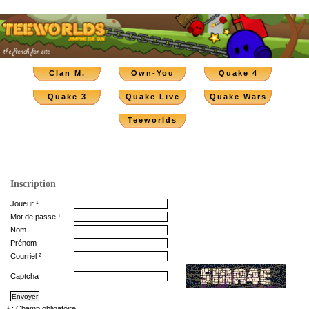
Clan M.
Own-You
Quake 4
Quake 3
Quake Live
Quake Wars
Teeworlds
Inscription
Joueur ¹
Mot de passe ¹
Nom
Prénom
Courriel ²
Captcha
¹ : Champ obligatoire.