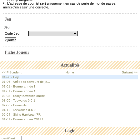
² : L'adresse de courriel sert uniquement en cas de perte de mot de passe;
merci d'en saisir une correcte.
Jeu
Jeu
Code Jeu
Fiche Joueur
Actualités
<< Précédent
Home
Suivant >>
04-28 - Hey
01-06 - Arrêt des serveurs de je...
01-01 - Bonne année !
01-01 - Bonne année !
09-08 - Story teeworlds online
08-05 - Teewords 0.6.1
07-06 - Correctifs
04-11 - Teeworlds 0.6.0
02-04 - Skins Harricote [FR]
01-01 - Bonne année 2011 !
Login
Identifiant