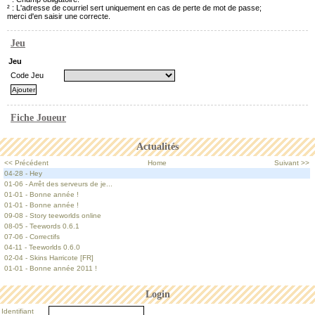
² : L'adresse de courriel sert uniquement en cas de perte de mot de passe;
merci d'en saisir une correcte.
Jeu
Jeu
Code Jeu
Fiche Joueur
Actualités
<< Précédent
Home
Suivant >>
04-28 - Hey
01-06 - Arrêt des serveurs de je...
01-01 - Bonne année !
01-01 - Bonne année !
09-08 - Story teeworlds online
08-05 - Teewords 0.6.1
07-06 - Correctifs
04-11 - Teeworlds 0.6.0
02-04 - Skins Harricote [FR]
01-01 - Bonne année 2011 !
Login
Identifiant