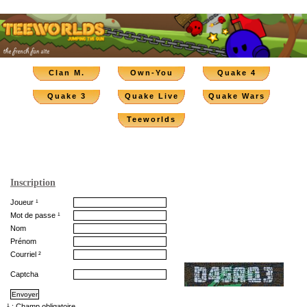
Clan M.
Own-You
Quake 4
Quake 3
Quake Live
Quake Wars
Teeworlds
Inscription
Joueur ¹
Mot de passe ¹
Nom
Prénom
Courriel ²
Captcha
¹ : Champ obligatoire.