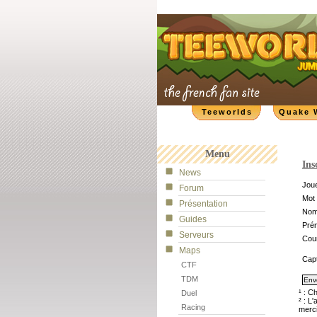
Teeworlds
Quake 
Menu
Ins
News
Joue
Forum
Mot 
Présentation
No
Guides
Pré
Serveurs
Cour
Maps
Cap
CTF
TDM
¹ : C
Duel
² : L
Racing
merci