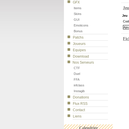
GFX
Jeu
Items
Skins
Jeu
GUI
Cod
Emoticons
Bonus
Patchs
Fic
Joueurs
Equipes
Download
Nos Serveurs
CTF
Duel
FFA
infclass
Instagib
Donations
Flux RSS
Contact
Liens
Calendrier