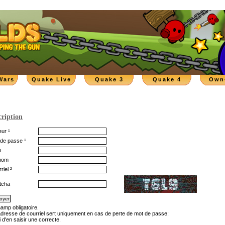
Wars
Quake Live
Quake 3
Quake 4
Own
cription
ur ¹
de passe ¹
m
nom
riel ²
tcha
hamp obligatoire.
'adresse de courriel sert uniquement en cas de perte de mot de passe;
 d'en saisir une correcte.