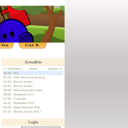
-You
Clan M.
Actualités
<< Précédent
Home
Suivant >>
04-28 - Hey
01-06 - Arrêt des serveurs de je...
01-01 - Bonne année !
01-01 - Bonne année !
09-08 - Story teeworlds online
08-05 - Teewords 0.6.1
07-06 - Correctifs
04-11 - Teeworlds 0.6.0
02-04 - Skins Harricote [FR]
01-01 - Bonne année 2011 !
Login