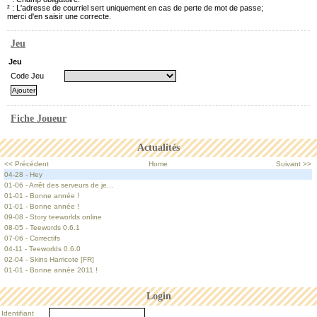
² : L'adresse de courriel sert uniquement en cas de perte de mot de passe;
merci d'en saisir une correcte.
Jeu
Jeu
Code Jeu
Fiche Joueur
Actualités
<< Précédent
Home
Suivant >>
04-28 - Hey
01-06 - Arrêt des serveurs de je...
01-01 - Bonne année !
01-01 - Bonne année !
09-08 - Story teeworlds online
08-05 - Teewords 0.6.1
07-06 - Correctifs
04-11 - Teeworlds 0.6.0
02-04 - Skins Harricote [FR]
01-01 - Bonne année 2011 !
Login
Identifiant