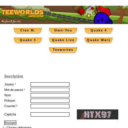
Clan M.
Own-You
Quake 4
Quake 3
Quake Live
Quake Wars
Teeworlds
Inscription
Joueur ¹
Mot de passe ¹
Nom
Prénom
Courriel ²
Captcha
¹ : Champ obligatoire.