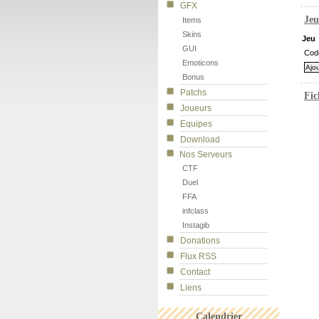
GFX
Jeu
Items
Skins
Jeu
GUI
Cod
Emoticons
Bonus
Patchs
Fic
Joueurs
Equipes
Download
Nos Serveurs
CTF
Duel
FFA
infclass
Instagib
Donations
Flux RSS
Contact
Liens
Calendrier