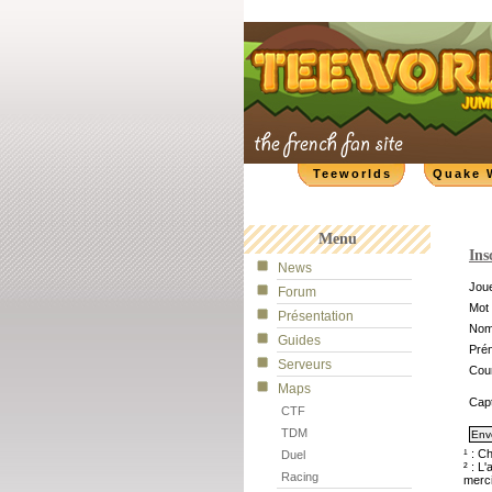
Teeworlds
Quake 
Menu
Ins
News
Joue
Forum
Mot 
Présentation
No
Guides
Pré
Serveurs
Cour
Maps
Cap
CTF
TDM
¹ : C
Duel
² : L
Racing
merci