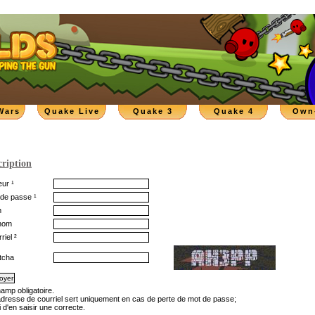
Wars
Quake Live
Quake 3
Quake 4
Own
cription
ur ¹
de passe ¹
m
nom
riel ²
tcha
hamp obligatoire.
'adresse de courriel sert uniquement en cas de perte de mot de passe;
 d'en saisir une correcte.