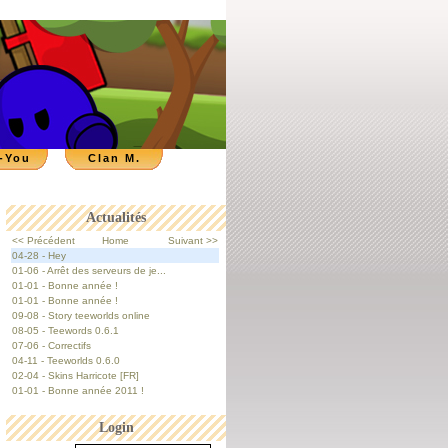
-You
Clan M.
Actualités
<< Précédent
Home
Suivant >>
04-28 - Hey
01-06 - Arrêt des serveurs de je...
01-01 - Bonne année !
01-01 - Bonne année !
09-08 - Story teeworlds online
08-05 - Teewords 0.6.1
07-06 - Correctifs
04-11 - Teeworlds 0.6.0
02-04 - Skins Harricote [FR]
01-01 - Bonne année 2011 !
Login