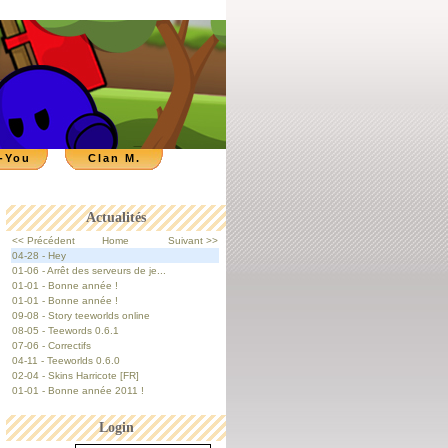
-You
Clan M.
Actualités
<< Précédent
Home
Suivant >>
04-28 - Hey
01-06 - Arrêt des serveurs de je...
01-01 - Bonne année !
01-01 - Bonne année !
09-08 - Story teeworlds online
08-05 - Teewords 0.6.1
07-06 - Correctifs
04-11 - Teeworlds 0.6.0
02-04 - Skins Harricote [FR]
01-01 - Bonne année 2011 !
Login