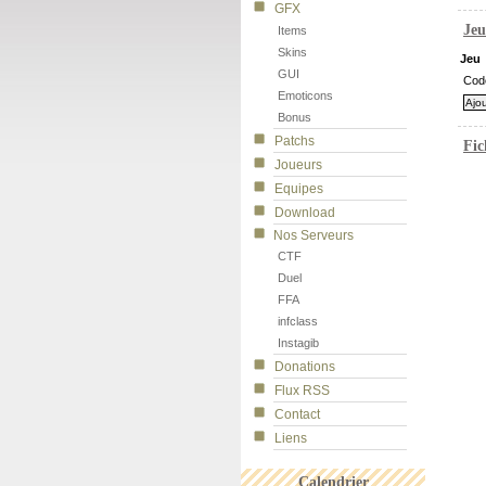
GFX
Jeu
Items
Skins
Jeu
GUI
Cod
Emoticons
Bonus
Patchs
Fic
Joueurs
Equipes
Download
Nos Serveurs
CTF
Duel
FFA
infclass
Instagib
Donations
Flux RSS
Contact
Liens
Calendrier