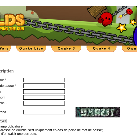
Wars
Quake Live
Quake 3
Quake 4
Own
cription
ur ¹
de passe ¹
m
nom
riel ²
tcha
hamp obligatoire.
'adresse de courriel sert uniquement en cas de perte de mot de passe;
 d'en saisir une correcte.