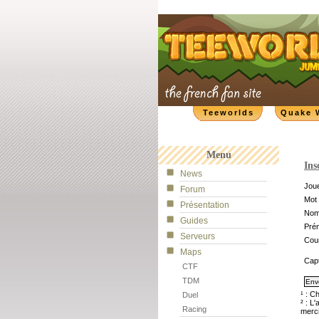
Teeworlds
Quake 
Menu
Ins
News
Joue
Forum
Mot 
Présentation
No
Guides
Pré
Serveurs
Cour
Maps
Cap
CTF
TDM
¹ : C
Duel
² : L
Racing
merci