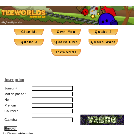
Clan M.
Own-You
Quake 4
Quake 3
Quake Live
Quake Wars
Teeworlds
Inscription
Joueur ¹
Mot de passe ¹
Nom
Prénom
Courriel ²
Captcha
¹ : Champ obligatoire.