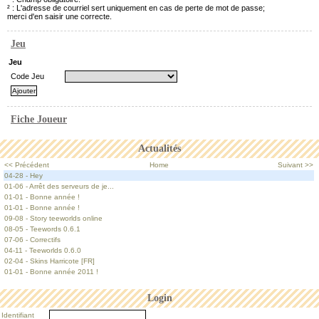
² : L'adresse de courriel sert uniquement en cas de perte de mot de passe;
merci d'en saisir une correcte.
Jeu
Jeu
Code Jeu
Fiche Joueur
Actualités
<< Précédent
Home
Suivant >>
04-28 - Hey
01-06 - Arrêt des serveurs de je...
01-01 - Bonne année !
01-01 - Bonne année !
09-08 - Story teeworlds online
08-05 - Teewords 0.6.1
07-06 - Correctifs
04-11 - Teeworlds 0.6.0
02-04 - Skins Harricote [FR]
01-01 - Bonne année 2011 !
Login
Identifiant