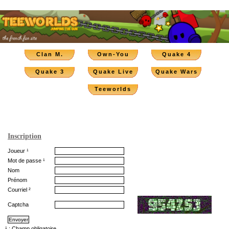
Clan M.
Own-You
Quake 4
Quake 3
Quake Live
Quake Wars
Teeworlds
Inscription
Joueur ¹
Mot de passe ¹
Nom
Prénom
Courriel ²
Captcha
¹ : Champ obligatoire.