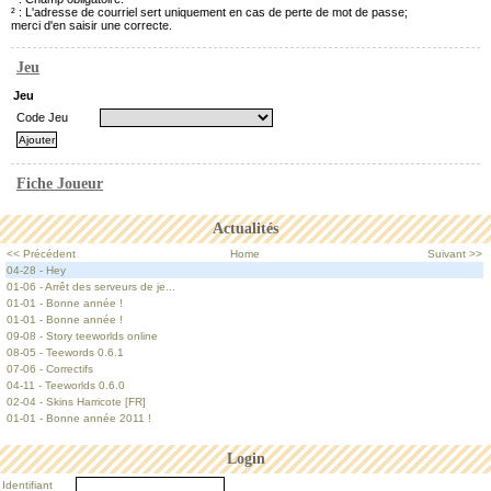
² : L'adresse de courriel sert uniquement en cas de perte de mot de passe;
merci d'en saisir une correcte.
Jeu
Jeu
Code Jeu
Fiche Joueur
Actualités
<< Précédent
Home
Suivant >>
04-28 - Hey
01-06 - Arrêt des serveurs de je...
01-01 - Bonne année !
01-01 - Bonne année !
09-08 - Story teeworlds online
08-05 - Teewords 0.6.1
07-06 - Correctifs
04-11 - Teeworlds 0.6.0
02-04 - Skins Harricote [FR]
01-01 - Bonne année 2011 !
Login
Identifiant