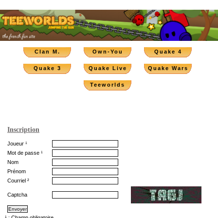
Clan M.
Own-You
Quake 4
Quake 3
Quake Live
Quake Wars
Teeworlds
Inscription
Joueur ¹
Mot de passe ¹
Nom
Prénom
Courriel ²
Captcha
¹ : Champ obligatoire.