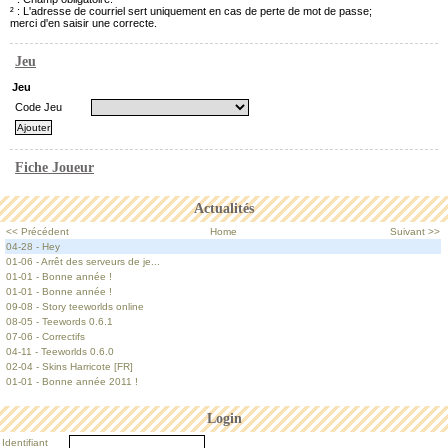
² : L'adresse de courriel sert uniquement en cas de perte de mot de passe;
merci d'en saisir une correcte.
Jeu
Jeu
Code Jeu
Fiche Joueur
Actualités
<< Précédent
Home
Suivant >>
04-28 - Hey
01-06 - Arrêt des serveurs de je...
01-01 - Bonne année !
01-01 - Bonne année !
09-08 - Story teeworlds online
08-05 - Teewords 0.6.1
07-06 - Correctifs
04-11 - Teeworlds 0.6.0
02-04 - Skins Harricote [FR]
01-01 - Bonne année 2011 !
Login
Identifiant