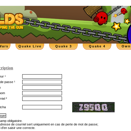
Wars
Quake Live
Quake 3
Quake 4
Own
cription
ur ¹
de passe ¹
m
nom
riel ²
tcha
hamp obligatoire.
'adresse de courriel sert uniquement en cas de perte de mot de passe;
 d'en saisir une correcte.