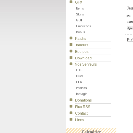
GFX
Jeu
Items
Skins
Jeu
GUI
Cod
Emoticons
Bonus
Patchs
Fic
Joueurs
Equipes
Download
Nos Serveurs
CTF
Duel
FFA
infclass
Instagib
Donations
Flux RSS
Contact
Liens
Calendrier