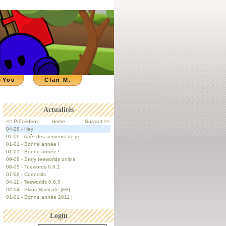
-You
Clan M.
Actualités
<< Précédent
Home
Suivant >>
04-28 - Hey
01-06 - Arrêt des serveurs de je...
01-01 - Bonne année !
01-01 - Bonne année !
09-08 - Story teeworlds online
08-05 - Teewords 0.6.1
07-06 - Correctifs
04-11 - Teeworlds 0.6.0
02-04 - Skins Harricote [FR]
01-01 - Bonne année 2011 !
Login