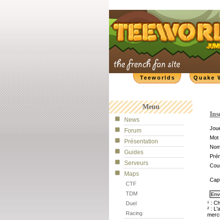
Teeworlds
Quake 
Menu
Ins
News
Joue
Forum
Mot 
Présentation
No
Guides
Pré
Serveurs
Cour
Maps
Cap
CTF
TDM
¹ : C
Duel
² : L
Racing
merci