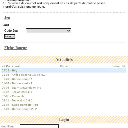
² : L'adresse de courriel sert uniquement en cas de perte de mot de passe;
merci d'en saisir une correcte.
Jeu
Jeu
Code Jeu
Fiche Joueur
Actualités
<< Précédent
Home
Suivant >>
04-28 - Hey
01-06 - Arrêt des serveurs de je...
01-01 - Bonne année !
01-01 - Bonne année !
09-08 - Story teeworlds online
08-05 - Teewords 0.6.1
07-06 - Correctifs
04-11 - Teeworlds 0.6.0
02-04 - Skins Harricote [FR]
01-01 - Bonne année 2011 !
Login
Identifiant