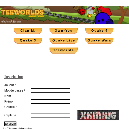
Clan M.
Own-You
Quake 4
Quake 3
Quake Live
Quake Wars
Teeworlds
Inscription
Joueur ¹
Mot de passe ¹
Nom
Prénom
Courriel ²
Captcha
¹ : Champ obligatoire.