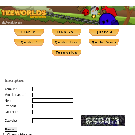
Clan M.
Own-You
Quake 4
Quake 3
Quake Live
Quake Wars
Teeworlds
Inscription
Joueur ¹
Mot de passe ¹
Nom
Prénom
Courriel ²
Captcha
¹ : Champ obligatoire.