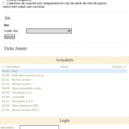
² : L'adresse de courriel sert uniquement en cas de perte de mot de passe;
merci d'en saisir une correcte.
Jeu
Jeu
Code Jeu
Fiche Joueur
Actualités
<< Précédent
Home
Suivant >>
04-28 - Hey
01-06 - Arrêt des serveurs de je...
01-01 - Bonne année !
01-01 - Bonne année !
09-08 - Story teeworlds online
08-05 - Teewords 0.6.1
07-06 - Correctifs
04-11 - Teeworlds 0.6.0
02-04 - Skins Harricote [FR]
01-01 - Bonne année 2011 !
Login
Identifiant