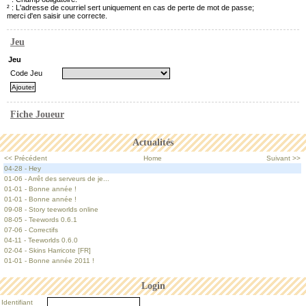
² : L'adresse de courriel sert uniquement en cas de perte de mot de passe;
merci d'en saisir une correcte.
Jeu
Jeu
Code Jeu
Fiche Joueur
Actualités
<< Précédent
Home
Suivant >>
04-28 - Hey
01-06 - Arrêt des serveurs de je...
01-01 - Bonne année !
01-01 - Bonne année !
09-08 - Story teeworlds online
08-05 - Teewords 0.6.1
07-06 - Correctifs
04-11 - Teeworlds 0.6.0
02-04 - Skins Harricote [FR]
01-01 - Bonne année 2011 !
Login
Identifiant