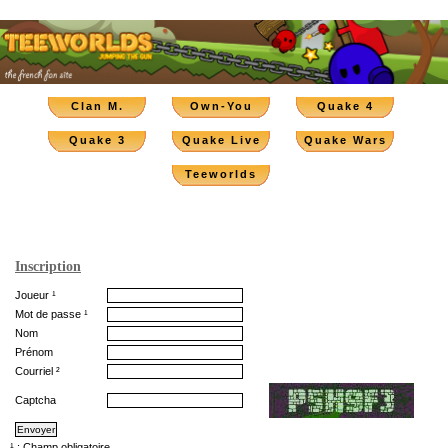
Clan M.
Own-You
Quake 4
Quake 3
Quake Live
Quake Wars
Teeworlds
Inscription
Joueur ¹
Mot de passe ¹
Nom
Prénom
Courriel ²
Captcha
¹ : Champ obligatoire.