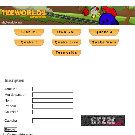
Clan M.
Own-You
Quake 4
Quake 3
Quake Live
Quake Wars
Teeworlds
Inscription
Joueur ¹
Mot de passe ¹
Nom
Prénom
Courriel ²
Captcha
¹ : Champ obligatoire.