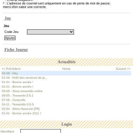
² : L'adresse de courriel sert uniquement en cas de perte de mot de passe;
merci d'en saisir une correcte.
Jeu
Jeu
Code Jeu
Fiche Joueur
Actualités
<< Précédent
Home
Suivant >>
04-28 - Hey
01-06 - Arrêt des serveurs de je...
01-01 - Bonne année !
01-01 - Bonne année !
09-08 - Story teeworlds online
08-05 - Teewords 0.6.1
07-06 - Correctifs
04-11 - Teeworlds 0.6.0
02-04 - Skins Harricote [FR]
01-01 - Bonne année 2011 !
Login
Identifiant