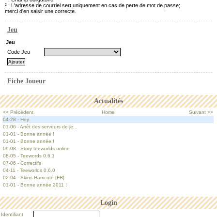
² : L'adresse de courriel sert uniquement en cas de perte de mot de passe;
merci d'en saisir une correcte.
Jeu
Jeu
Code Jeu
Fiche Joueur
Actualités
<< Précédent
Home
Suivant >>
04-28 - Hey
01-06 - Arrêt des serveurs de je...
01-01 - Bonne année !
01-01 - Bonne année !
09-08 - Story teeworlds online
08-05 - Teewords 0.6.1
07-06 - Correctifs
04-11 - Teeworlds 0.6.0
02-04 - Skins Harricote [FR]
01-01 - Bonne année 2011 !
Login
Identifiant