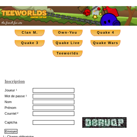
Clan M.
Own-You
Quake 4
Quake 3
Quake Live
Quake Wars
Teeworlds
Inscription
Joueur ¹
Mot de passe ¹
Nom
Prénom
Courriel ²
Captcha
¹ : Champ obligatoire.