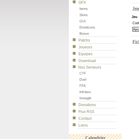
GFX
Jeu
Items
Skins
Jeu
GUI
Cod
Emoticons
Bonus
Patchs
Fic
Joueurs
Equipes
Download
Nos Serveurs
CTF
Duel
FFA
infclass
Instagib
Donations
Flux RSS
Contact
Liens
Calendrier