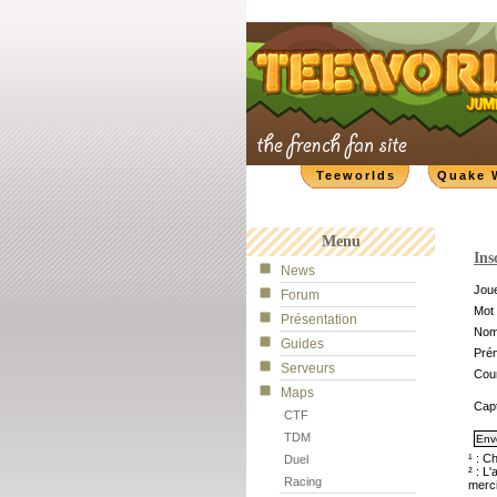
Teeworlds
Quake 
Menu
Ins
News
Joue
Forum
Mot 
Présentation
No
Guides
Pré
Serveurs
Cour
Maps
Cap
CTF
TDM
¹ : C
Duel
² : L
Racing
merci