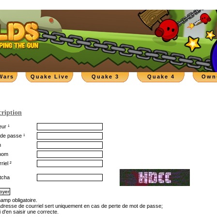
Wars
Quake Live
Quake 3
Quake 4
Own
cription
ur ¹
de passe ¹
m
nom
riel ²
tcha
hamp obligatoire.
'adresse de courriel sert uniquement en cas de perte de mot de passe;
 d'en saisir une correcte.