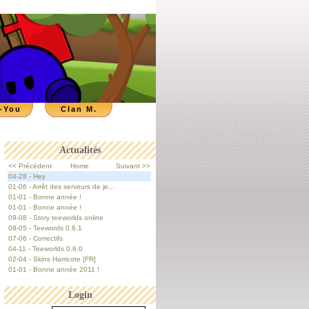
-You
Clan M.
Actualités
<< Précédent
Home
Suivant >>
04-28 - Hey
01-06 - Arrêt des serveurs de je...
01-01 - Bonne année !
01-01 - Bonne année !
09-08 - Story teeworlds online
08-05 - Teewords 0.6.1
07-06 - Correctifs
04-11 - Teeworlds 0.6.0
02-04 - Skins Harricote [FR]
01-01 - Bonne année 2011 !
Login