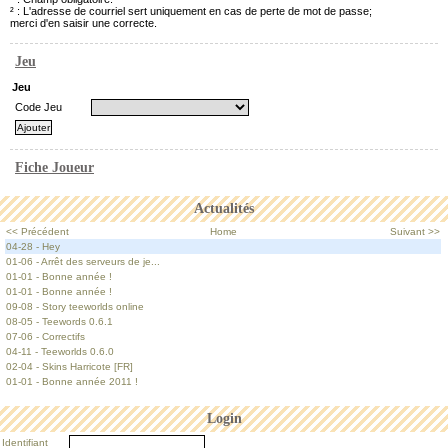
² : L'adresse de courriel sert uniquement en cas de perte de mot de passe;
merci d'en saisir une correcte.
Jeu
Jeu
Code Jeu
Fiche Joueur
Actualités
<< Précédent
Home
Suivant >>
04-28 - Hey
01-06 - Arrêt des serveurs de je...
01-01 - Bonne année !
01-01 - Bonne année !
09-08 - Story teeworlds online
08-05 - Teewords 0.6.1
07-06 - Correctifs
04-11 - Teeworlds 0.6.0
02-04 - Skins Harricote [FR]
01-01 - Bonne année 2011 !
Login
Identifiant