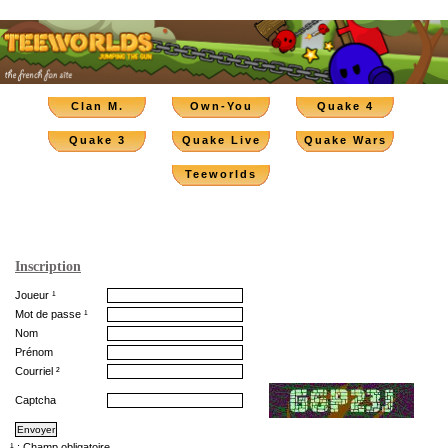
Clan M.
Own-You
Quake 4
Quake 3
Quake Live
Quake Wars
Teeworlds
Inscription
Joueur ¹
Mot de passe ¹
Nom
Prénom
Courriel ²
Captcha
¹ : Champ obligatoire.