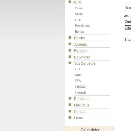
GFX
Jeu
Items
Skins
Jeu
GUI
Cod
Emoticons
Bonus
Patchs
Fic
Joueurs
Equipes
Download
Nos Serveurs
CTF
Duel
FFA
infclass
Instagib
Donations
Flux RSS
Contact
Liens
Calendrier