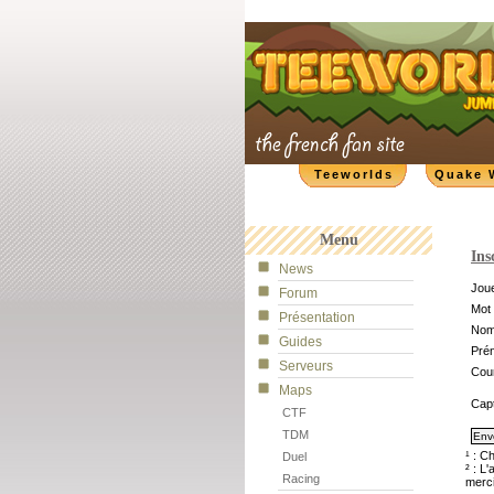
Teeworlds
Quake 
Menu
Ins
News
Joue
Forum
Mot 
Présentation
No
Guides
Pré
Serveurs
Cour
Maps
Cap
CTF
TDM
¹ : C
Duel
² : L
Racing
merci