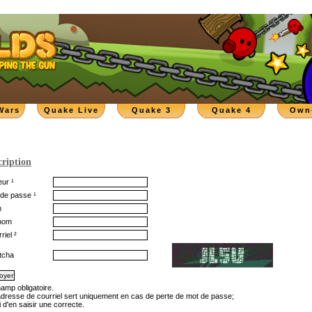
Wars
Quake Live
Quake 3
Quake 4
Own
cription
ur ¹
de passe ¹
m
nom
riel ²
tcha
hamp obligatoire.
'adresse de courriel sert uniquement en cas de perte de mot de passe;
 d'en saisir une correcte.