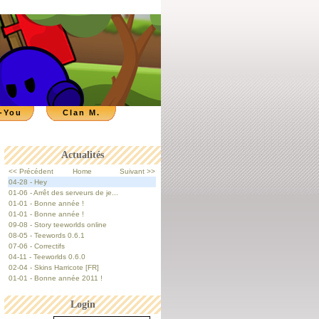
-You
Clan M.
Actualités
<< Précédent
Home
Suivant >>
04-28 - Hey
01-06 - Arrêt des serveurs de je...
01-01 - Bonne année !
01-01 - Bonne année !
09-08 - Story teeworlds online
08-05 - Teewords 0.6.1
07-06 - Correctifs
04-11 - Teeworlds 0.6.0
02-04 - Skins Harricote [FR]
01-01 - Bonne année 2011 !
Login