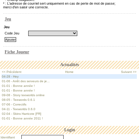
² : L'adresse de courriel sert uniquement en cas de perte de mot de passe;
merci d'en saisir une correcte.
Jeu
Jeu
Code Jeu
Fiche Joueur
Actualités
<< Précédent
Home
Suivant >>
04-28 - Hey
01-06 - Arrêt des serveurs de je...
01-01 - Bonne année !
01-01 - Bonne année !
09-08 - Story teeworlds online
08-05 - Teewords 0.6.1
07-06 - Correctifs
04-11 - Teeworlds 0.6.0
02-04 - Skins Harricote [FR]
01-01 - Bonne année 2011 !
Login
Identifiant