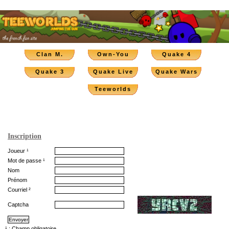
Clan M.
Own-You
Quake 4
Quake 3
Quake Live
Quake Wars
Teeworlds
Inscription
Joueur ¹
Mot de passe ¹
Nom
Prénom
Courriel ²
Captcha
¹ : Champ obligatoire.