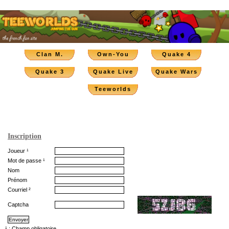
Clan M.
Own-You
Quake 4
Quake 3
Quake Live
Quake Wars
Teeworlds
Inscription
Joueur ¹
Mot de passe ¹
Nom
Prénom
Courriel ²
Captcha
¹ : Champ obligatoire.