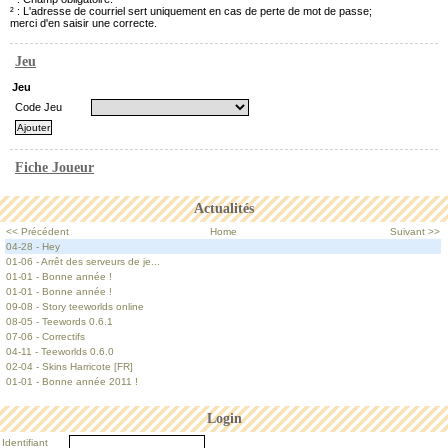
² : L'adresse de courriel sert uniquement en cas de perte de mot de passe;
merci d'en saisir une correcte.
Jeu
Jeu
Code Jeu
Fiche Joueur
Actualités
<< Précédent
Home
Suivant >>
04-28 - Hey
01-06 - Arrêt des serveurs de je...
01-01 - Bonne année !
01-01 - Bonne année !
09-08 - Story teeworlds online
08-05 - Teewords 0.6.1
07-06 - Correctifs
04-11 - Teeworlds 0.6.0
02-04 - Skins Harricote [FR]
01-01 - Bonne année 2011 !
Login
Identifiant