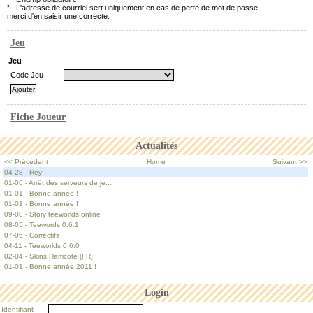
² : L'adresse de courriel sert uniquement en cas de perte de mot de passe;
merci d'en saisir une correcte.
Jeu
Jeu
Code Jeu
Fiche Joueur
Actualités
<< Précédent
Home
Suivant >>
04-28 - Hey
01-06 - Arrêt des serveurs de je...
01-01 - Bonne année !
01-01 - Bonne année !
09-08 - Story teeworlds online
08-05 - Teewords 0.6.1
07-06 - Correctifs
04-11 - Teeworlds 0.6.0
02-04 - Skins Harricote [FR]
01-01 - Bonne année 2011 !
Login
Identifiant