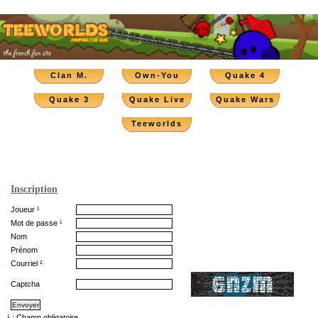
Clan M.
Own-You
Quake 4
Quake 3
Quake Live
Quake Wars
Teeworlds
Inscription
Joueur ¹
Mot de passe ¹
Nom
Prénom
Courriel ²
Captcha
¹ : Champ obligatoire.