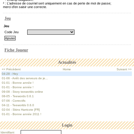
² : L'adresse de courriel sert uniquement en cas de perte de mot de passe;
merci d'en saisir une correcte.
Jeu
Jeu
Code Jeu
Fiche Joueur
Actualités
<< Précédent
Home
Suivant >>
04-28 - Hey
01-06 - Arrêt des serveurs de je...
01-01 - Bonne année !
01-01 - Bonne année !
09-08 - Story teeworlds online
08-05 - Teewords 0.6.1
07-06 - Correctifs
04-11 - Teeworlds 0.6.0
02-04 - Skins Harricote [FR]
01-01 - Bonne année 2011 !
Login
Identifiant