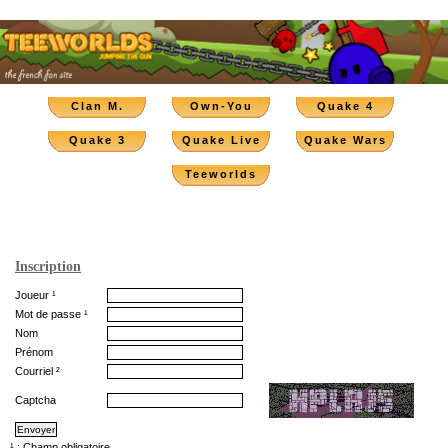
Clan M.
Own-You
Quake 4
Quake 3
Quake Live
Quake Wars
Teeworlds
Inscription
Joueur ¹
Mot de passe ¹
Nom
Prénom
Courriel ²
Captcha
¹ : Champ obligatoire.