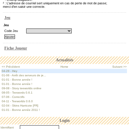
² : L'adresse de courriel sert uniquement en cas de perte de mot de passe;
merci d'en saisir une correcte.
Jeu
Jeu
Code Jeu
Fiche Joueur
Actualités
<< Précédent
Home
Suivant >>
04-28 - Hey
01-06 - Arrêt des serveurs de je...
01-01 - Bonne année !
01-01 - Bonne année !
09-08 - Story teeworlds online
08-05 - Teewords 0.6.1
07-06 - Correctifs
04-11 - Teeworlds 0.6.0
02-04 - Skins Harricote [FR]
01-01 - Bonne année 2011 !
Login
Identifiant