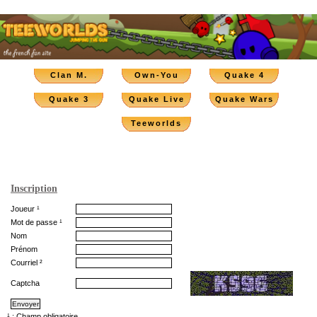
Clan M.
Own-You
Quake 4
Quake 3
Quake Live
Quake Wars
Teeworlds
Inscription
Joueur ¹
Mot de passe ¹
Nom
Prénom
Courriel ²
Captcha
¹ : Champ obligatoire.