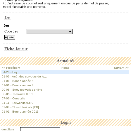
² : L'adresse de courriel sert uniquement en cas de perte de mot de passe;
merci d'en saisir une correcte.
Jeu
Jeu
Code Jeu
Fiche Joueur
Actualités
<< Précédent
Home
Suivant >>
04-28 - Hey
01-06 - Arrêt des serveurs de je...
01-01 - Bonne année !
01-01 - Bonne année !
09-08 - Story teeworlds online
08-05 - Teewords 0.6.1
07-06 - Correctifs
04-11 - Teeworlds 0.6.0
02-04 - Skins Harricote [FR]
01-01 - Bonne année 2011 !
Login
Identifiant