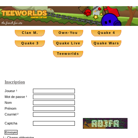
Clan M.
Own-You
Quake 4
Quake 3
Quake Live
Quake Wars
Teeworlds
Inscription
Joueur ¹
Mot de passe ¹
Nom
Prénom
Courriel ²
Captcha
¹ : Champ obligatoire.