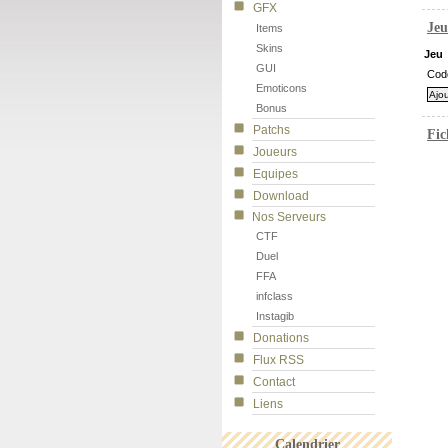
GFX
Jeu
Items
Skins
Jeu
GUI
Cod
Emoticons
Bonus
Patchs
Fic
Joueurs
Equipes
Download
Nos Serveurs
CTF
Duel
FFA
infclass
Instagib
Donations
Flux RSS
Contact
Liens
Calendrier