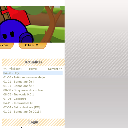
-You
Clan M.
Actualités
<< Précédent
Home
Suivant >>
04-28 - Hey
01-06 - Arrêt des serveurs de je...
01-01 - Bonne année !
01-01 - Bonne année !
09-08 - Story teeworlds online
08-05 - Teewords 0.6.1
07-06 - Correctifs
04-11 - Teeworlds 0.6.0
02-04 - Skins Harricote [FR]
01-01 - Bonne année 2011 !
Login