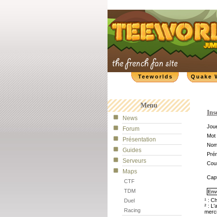
Teeworlds
Quake 
Menu
Ins
News
Joue
Forum
Mot 
Présentation
No
Guides
Pré
Serveurs
Cour
Maps
Cap
CTF
TDM
¹ : C
Duel
² : L
Racing
merci