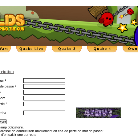
Wars
Quake Live
Quake 3
Quake 4
Own
cription
ur ¹
de passe ¹
m
nom
riel ²
tcha
hamp obligatoire.
'adresse de courriel sert uniquement en cas de perte de mot de passe;
 d'en saisir une correcte.