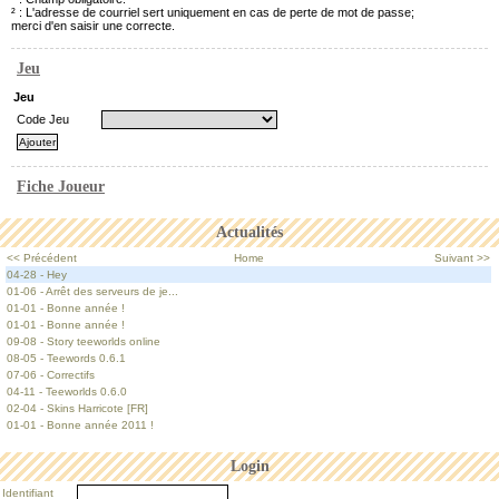
² : L'adresse de courriel sert uniquement en cas de perte de mot de passe;
merci d'en saisir une correcte.
Jeu
Jeu
Code Jeu
Fiche Joueur
Actualités
<< Précédent
Home
Suivant >>
04-28 - Hey
01-06 - Arrêt des serveurs de je...
01-01 - Bonne année !
01-01 - Bonne année !
09-08 - Story teeworlds online
08-05 - Teewords 0.6.1
07-06 - Correctifs
04-11 - Teeworlds 0.6.0
02-04 - Skins Harricote [FR]
01-01 - Bonne année 2011 !
Login
Identifiant