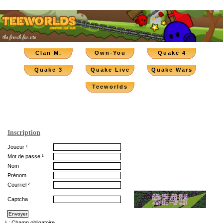
Clan M.
Own-You
Quake 4
Quake 3
Quake Live
Quake Wars
Teeworlds
Inscription
Joueur ¹
Mot de passe ¹
Nom
Prénom
Courriel ²
Captcha
¹ : Champ obligatoire.