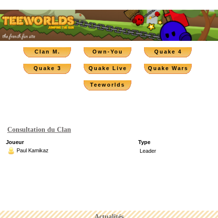
Clan M.
Own-You
Quake 4
Quake 3
Quake Live
Quake Wars
Teeworlds
Consultation du Clan
Joueur
Type
Paul Kamikaz
Leader
Actualités