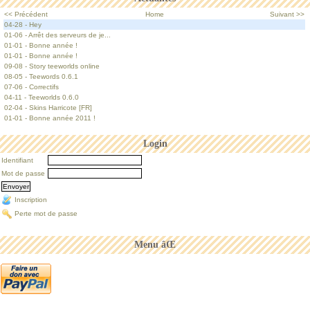
<< Précédent
Home
Suivant >>
04-28 - Hey
01-06 - Arrêt des serveurs de je...
01-01 - Bonne année !
01-01 - Bonne année !
09-08 - Story teeworlds online
08-05 - Teewords 0.6.1
07-06 - Correctifs
04-11 - Teeworlds 0.6.0
02-04 - Skins Harricote [FR]
01-01 - Bonne année 2011 !
Login
Identifiant
Mot de passe
Inscription
Perte mot de passe
Menu âŒ