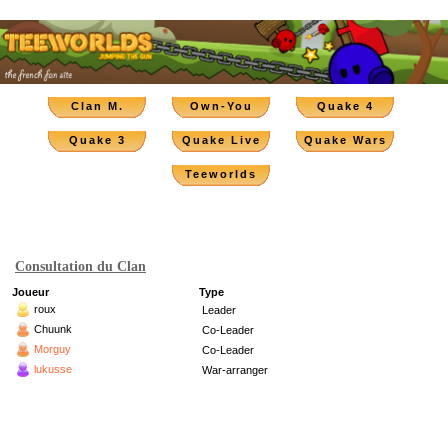
Clan M.
Own-You
Quake 4
Quake 3
Quake Live
Quake Wars
Teeworlds
Consultation du Clan
Joueur
Type
roux
Leader
Chuunk
Co-Leader
Morguy
Co-Leader
lukusse
War-arranger