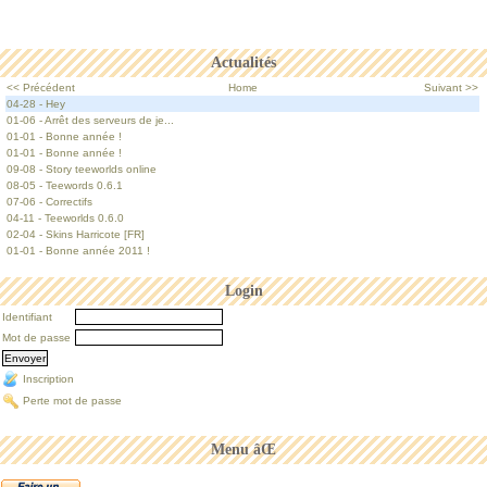
Actualités
<< Précédent
Home
Suivant >>
04-28 - Hey
01-06 - Arrêt des serveurs de je...
01-01 - Bonne année !
01-01 - Bonne année !
09-08 - Story teeworlds online
08-05 - Teewords 0.6.1
07-06 - Correctifs
04-11 - Teeworlds 0.6.0
02-04 - Skins Harricote [FR]
01-01 - Bonne année 2011 !
Login
Identifiant
Mot de passe
Inscription
Perte mot de passe
Menu âŒ