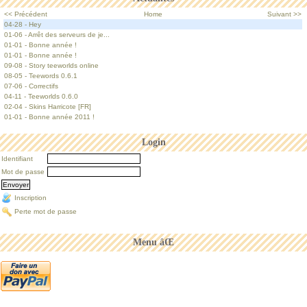
<< Précédent
Home
Suivant >>
04-28 - Hey
01-06 - Arrêt des serveurs de je...
01-01 - Bonne année !
01-01 - Bonne année !
09-08 - Story teeworlds online
08-05 - Teewords 0.6.1
07-06 - Correctifs
04-11 - Teeworlds 0.6.0
02-04 - Skins Harricote [FR]
01-01 - Bonne année 2011 !
Login
Identifiant
Mot de passe
Inscription
Perte mot de passe
Menu âŒ