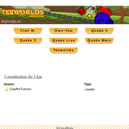
Clan M.
Own-You
Quake 4
Quake 3
Quake Live
Quake Wars
Teeworlds
Consultation du Clan
Joueur
Type
GauffreTueuse
Leader
Actualités