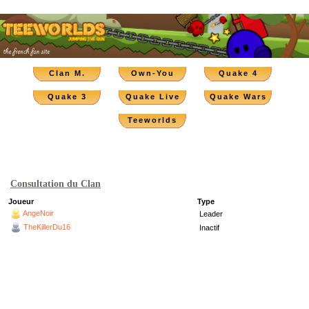
Clan M.
Own-You
Quake 4
Quake 3
Quake Live
Quake Wars
Teeworlds
Consultation du Clan
Joueur
Type
AngeNoir
Leader
TheKillerDu16
Inactif