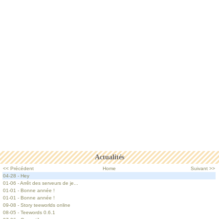
Actualités
<< Précédent
Home
Suivant >>
04-28 - Hey
01-06 - Arrêt des serveurs de je...
01-01 - Bonne année !
01-01 - Bonne année !
09-08 - Story teeworlds online
08-05 - Teewords 0.6.1