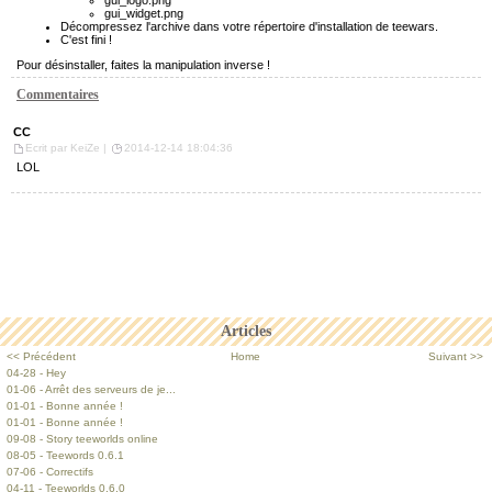
gui_logo.png
gui_widget.png
Décompressez l'archive dans votre répertoire d'installation de teewars.
C'est fini !
Pour désinstaller, faites la manipulation inverse !
Commentaires
CC
Ecrit par KeiZe |
2014-12-14 18:04:36
LOL
Articles
<< Précédent
Home
Suivant >>
04-28 - Hey
01-06 - Arrêt des serveurs de je...
01-01 - Bonne année !
01-01 - Bonne année !
09-08 - Story teeworlds online
08-05 - Teewords 0.6.1
07-06 - Correctifs
04-11 - Teeworlds 0.6.0