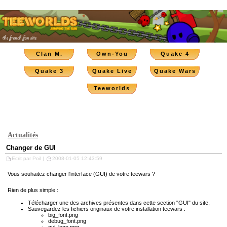
Clan M.
Own-You
Quake 4
Quake 3
Quake Live
Quake Wars
Teeworlds
Actualités
Changer de GUI
Ecrit par Poil |
2008-01-05 12:43:59
Vous souhaitez changer l'interface (GUI) de votre teewars ?
Rien de plus simple :
Télécharger une des archives présentes dans cette section "GUI" du site,
Sauvegardez les fichiers originaux de votre installation teewars :
big_font.png
debug_font.png